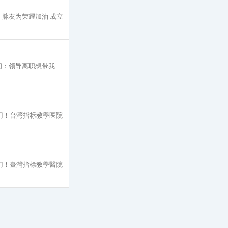
脉友为荣耀加油 成立
问：领导离职想带我
动刀！台湾指标教學医院
動刀！臺灣指標教學醫院