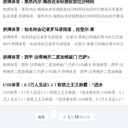
拼搏体育：莱昂内尔·梅西在未经授权前往沙特阿
拼搏体育：莱昂内尔·梅西在未经授权前往沙特阿拉伯后向巴黎圣日耳曼和
队友道歉 拼搏体育：莱昂内尔·梅西在未经授权前往沙特阿拉伯后向巴黎圣
日耳曼和队友道歉 拼搏体育：莱昂...
拼搏体育：知名转会记者罗马诺报道，拉斐尔-莱
拼搏体育：知名转会记者罗马诺报道，拉斐尔-莱奥已经确定将与米兰完成
续约 拼搏体育：知名转会记者罗马诺报道，拉斐尔-莱奥已经确定将与米兰
完成续约 拼搏体育：知名转会记者罗...
拼搏体育：西甲-法蒂梅开二度加维破门 巴萨3-
拼搏体育：西甲-法蒂梅开二度加维破门 巴萨3-0马略卡 拼搏体育：西甲-法
蒂梅开二度加维破门 巴萨3-0马略卡 拼搏体育：西甲-法蒂梅开二度加维破
门 巴萨3-0马略卡 拼搏体育：西甲-法蒂...
USD体育：6.3万人见证5-2！欧联之王又称霸：7进决
USD体育：6.3万人见证5-2！欧联之王又称霸：7进决赛全胜 USD体育：6.3
万人见证5-2！欧联之王又称霸：7进决赛全胜 USD体育：6.3万人见证5-2！
欧联之王又称霸：7进决赛全胜...
1
10
首页
共
页
条记录