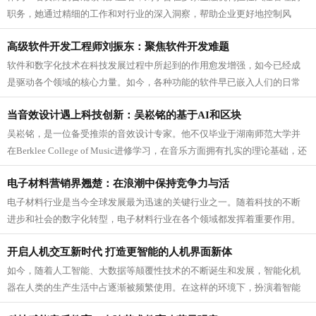
职务，她通过精细的工作和对行业的深入洞察，帮助企业更好地控制风
险。凭借她对企业风险的敏锐把握以及风...
高级软件开发工程师刘振东：聚焦软件开发难题
软件和数字化技术在科技发展过程中所起到的作用愈发增强，如今已经成
是驱动各个领域的核心力量。如今，各种功能的软件早已嵌入人们的日常
生活中，同时更影响着工业、商业等各...
当音效设计遇上科技创新：吴崧铭的基于AI和区块
吴崧铭，是一位备受推崇的音效设计专家。他不仅毕业于湖南师范大学并
在Berklee College of Music进修学习，在音乐方面拥有扎实的理论基础，还
曾负责音乐监制和音效设计等工作，有着非...
电子材料营销界翘楚：在浪潮中保持竞争力与活
电子材料行业是当今全球发展最为迅速的关键行业之一。随着科技的不断
进步和社会的数字化转型，电子材料行业在各个领域都发挥着重要作用。
在这样的大环境下，一批又一批电子材...
开启人机交互新时代 打造更智能的人机界面新体
如今，随着人工智能、大数据等颠覆性技术的不断诞生和发展，智能化机
器在人类的生产生活中占逐渐被频繁使用。在这样的环境下，扮演着智能
化机器与人类之间“沟通”桥梁的人机...