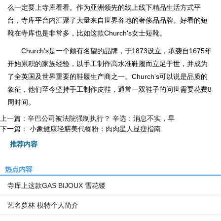
么一定要上寺库看看。作为亚洲领先的线上线下精品生活方式平
台，寺库平台内汇聚了大量来自世界各地的奢侈品品牌。好看的短
靴在寺库也是非常多，比如这款Church's女士短靴。
Church's是一个颇有名望的品牌，于1873设立，承袭自1675年
开始累积的家族经验，以手工制作高水准鞋履而立足于世，并成为
了全英国及世界重要的鞋履生产商之一。Church's可以说是品质的
象征，他们至今坚持手工制作皮鞋，通常一双鞋子的问世需要花费8
周时间。
上一篇：
辛巴公司被法院强制执行？ 辛选：消息不实，早
下一篇：
小象健康轻膳美代餐粉：肉肉星人显瘦指南
推荐内容
热点内容
寺库上这款GAS BIJOUX 雪花镂
艺名萝林 模特个人简介