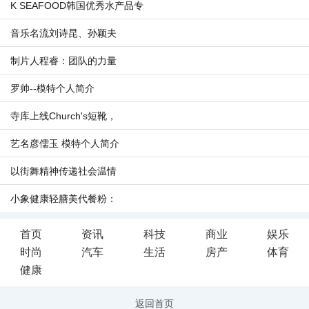
K SEAFOOD韩国优秀水产品专
音乐名流刘诗昆、孙颖夫
制片人程睿：团队的力量
罗帅--模特个人简介
寺库上线Church's短靴，
艺名彦儒玉 模特个人简介
以街舞精神传递社会温情
小象健康轻膳美代餐粉：
首页
资讯
科技
商业
娱乐
时尚
汽车
生活
房产
体育
健康
返回首页